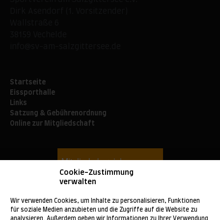
Dirk Asendorf (1. Vorsitzender)
Wallstraße 6
38159 Vechelde
info@sv-am-salzgittersee.de
Startseite
Eissporthalle
Links
Satzung & Gebührenordnung
Online zur Mitgliedschaft
Cookie-Zustimmung
verwalten
Wir verwenden Cookies, um Inhalte zu personalisieren, Funktionen
für soziale Medien anzubieten und die Zugriffe auf die Website zu
analysieren. Außerdem geben wir Informationen zu Ihrer Verwendung